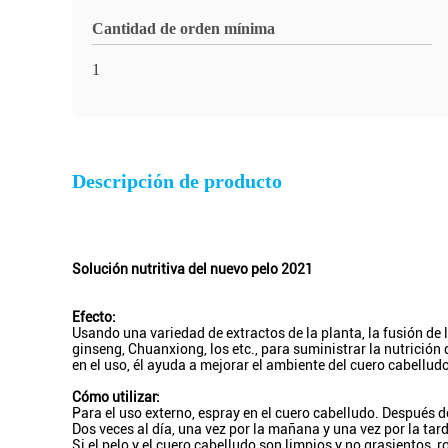
Cantidad de orden mínima
1
Descripción de producto
Solución nutritiva del nuevo pelo 2021
Efecto:
Usando una variedad de extractos de la planta, la fusión de 
ginseng, Chuanxiong, los etc., para suministrar la nutrición d
en el uso, él ayuda a mejorar el ambiente del cuero cabelludo, 
Cómo utilizar:
Para el uso externo, espray en el cuero cabelludo. Después 
Dos veces al día, una vez por la mañana y una vez por la ta
Si el pelo y el cuero cabelludo son limpios y no grasientos, 