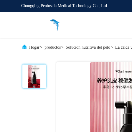
Chongqing Peninsula Medical Technology Co., Ltd.
Hogar
>
productos
>
Solución nutritiva del pelo
>
La caída u