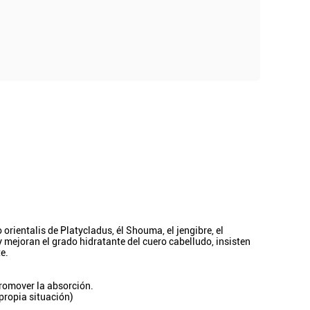
orientalis de Platycladus, él Shouma, el jengibre, el
 y mejoran el grado hidratante del cuero cabelludo, insisten
te.
promover la absorción.
propia situación)