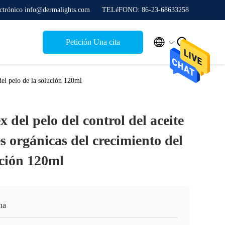
ectrónico info@dermalights.com
TELéFONO: 86-23-68633258


Petición Una cita
 del pelo de la solución 120ml
 del pelo del control del aceite
s orgánicas del crecimiento del
ución 120ml
na