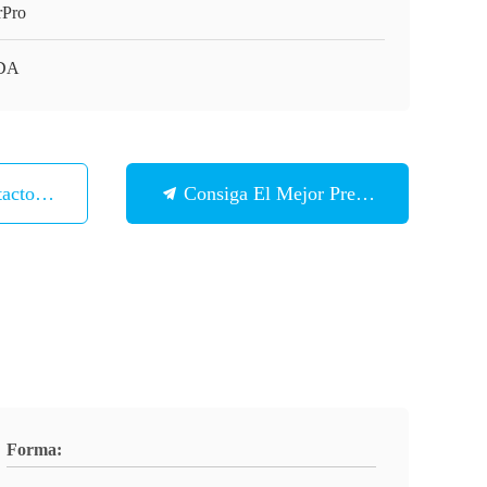
rPro
DA
tacto Con
Consiga El Mejor Precio
Forma: